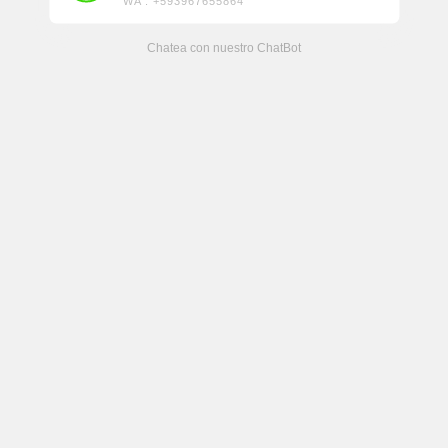
WA : +593967655864
Chatea con nuestro ChatBot